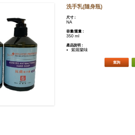
洗手乳(隨身瓶)
尺寸 :
NA
容量/重量 :
350 ml
產品說明 :
紫羅蘭味
查詢