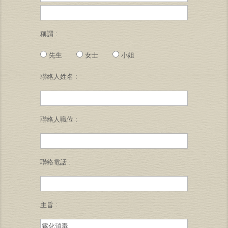
稱謂 :
先生
女士
小姐
聯絡人姓名 :
聯絡人職位 :
聯絡電話 :
主旨 :