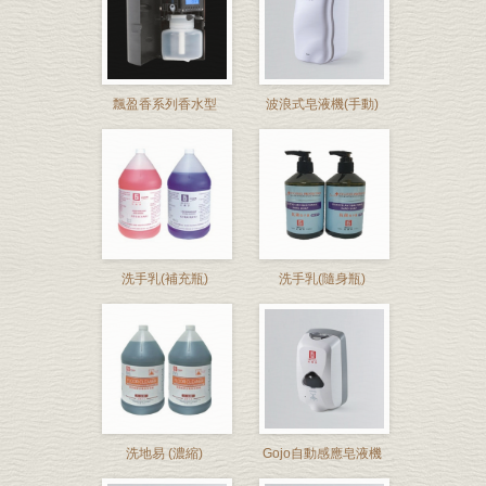
飄盈香系列香水型
波浪式皂液機(手動)
洗手乳(補充瓶)
洗手乳(隨身瓶)
洗地易 (濃縮)
Gojo自動感應皂液機