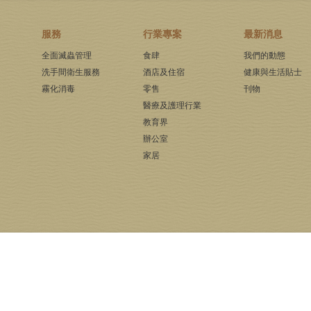
服務
行業專案
最新消息
全面滅蟲管理
食肆
我們的動態
洗手間衛生服務
酒店及住宿
健康與生活貼士
霧化消毒
零售
刊物
醫療及護理行業
教育界
辦公室
家居