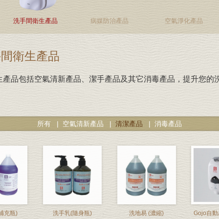
洗手間衛生產品
病媒防治產品
空氣淨化產品
間衛生產品
生產品包括空氣清新產品、潔手產品及其它消毒產品，提升您的
所有
|
空氣清新產品
|
清潔產品
|
消毒產品
補充瓶)
洗手乳(隨身瓶)
洗地易 (濃縮)
Gojo自