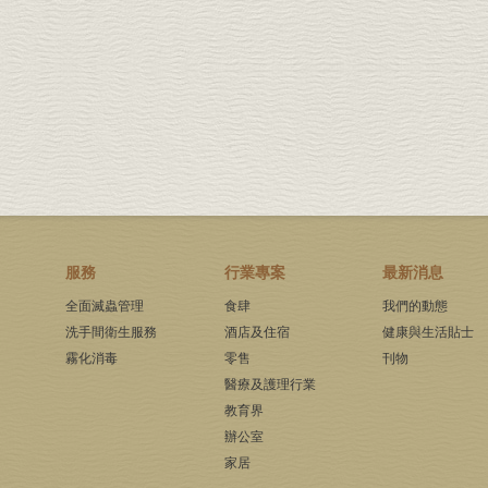
服務
行業專案
最新消息
全面滅蟲管理
食肆
我們的動態
洗手間衛生服務
酒店及住宿
健康與生活貼士
霧化消毒
零售
刊物
醫療及護理行業
教育界
辦公室
家居