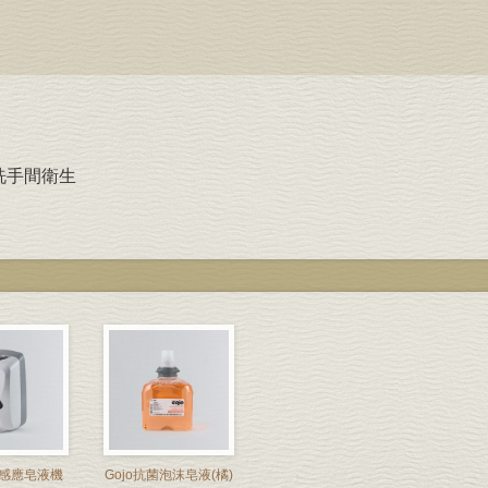
洗手間衛生
動感應皂液機
Gojo抗菌泡沫皂液(橘)