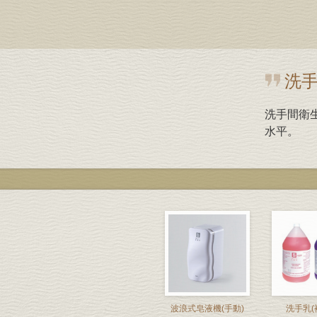
洗手
洗手間衛
水平。
波浪式皂液機(手動)
洗手乳(