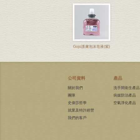
Gojo護膚泡沫皂液(紫)
公司資料
產品
關於我們
洗手間衛生產品
團隊
病媒防治產品
史偉莎哲學
空氣淨化產品
就業及特許經營
我們的客戶